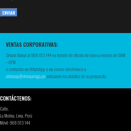
VENTAS CORPORATIVAS:
Sírvase llamar al 968 013 144 en horario de oficina de lunes a viernes de 9AM
– 6PM
o contactar vía WhatsApp o vía correo electrónico a
adrianap@donquiroga.pe
indicando los detalles de su propuesta.
CONTÁCTENOS:
Calle,
La Molina, Lima, Perú
Móvil: 968 013 144